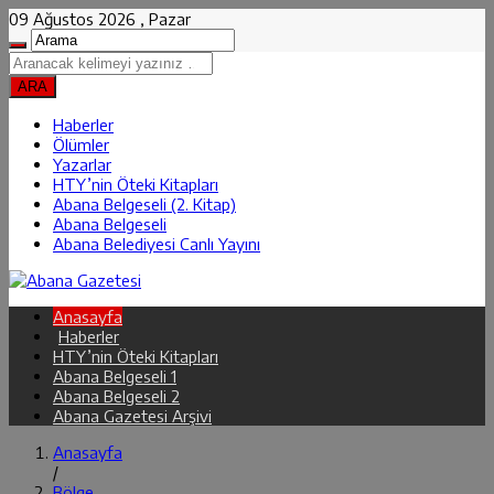
09 Ağustos 2026 , Pazar
Haberler
Ölümler
Yazarlar
HTY’nin Öteki Kitapları
Abana Belgeseli (2. Kitap)
Abana Belgeseli
Abana Belediyesi Canlı Yayını
Anasayfa
Haberler
HTY’nin Öteki Kitapları
Abana Belgeseli 1
Abana Belgeseli 2
Abana Gazetesi Arşivi
Anasayfa
/
Bölge