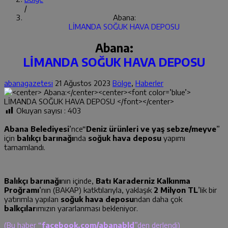
/
Abana:
LİMANDA SOĞUK HAVA DEPOSU
Abana:
LİMANDA SOĞUK HAVA DEPOSU
abanagazetesi
21 Ağustos 2023
Bölge
,
Haberler
Okuyan sayısı :
403
Abana Belediyesi
’nce“
Deniz ürünleri ve yaş sebze/meyve
”
için
balıkçı barınağı
nda
soğuk hava deposu
yapımı
tamamlandı.
Balıkçı barınağı
nın içinde,
Batı Karaderniz Kalkınma
Proğramı
’nın (BAKAP) katktılarıyla, yaklaşık
2 Milyon TL
’lik bir
yatırımla yapılan
soğuk hava deposu
ndan daha çok
balkçılar
ımızın yararlanması bekleniyor.
(Bu haber “
facebook.com/abanabld
”den derlendi)