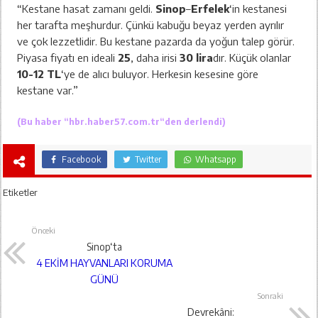
“Kestane hasat zamanı geldi.
Sinop
–
Erfelek
‘in kestanesi
her tarafta meşhurdur. Çünkü kabuğu beyaz yerden ayrılır
ve çok lezzetlidir. Bu kestane pazarda da yoğun talep görür.
Piyasa fiyatı en ideali
25
, daha irisi
30 lira
dır. Küçük olanlar
10-12 TL
‘ye de alıcı buluyor. Herkesin kesesine göre
kestane var.”
(Bu haber “
hbr.haber57.com.tr
“den derlendi)
Facebook
Twitter
Whatsapp
Etiketler
Önceki
Sinop‘ta
4 EKİM HAYVANLARI KORUMA
GÜNÜ
Sonraki
Devrekâni: