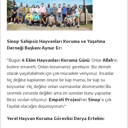
Sinop Sahipsiz Hayvanları Koruma ve Yaşatma
Derneği Başkanı Aynur Er:
“Bugün
4 Ekim Hayvanları Koruma Günü
. Onlar
Allah
‘ın
bizlere emaneti. Onları korumamız gerekiyor. Biz dernek
olarak yaşatabilmek için çok mücadele veriyoruz. İnsanlar
hiç değilse kapılarının önüne bir kap mama, bir kap su
koysunlar. Hiç değilse onları vurmasınlar dövmesinler.İlla
sevmek zorunda değiller ama en azından bunu yapsınlar.
Biraz vicdan istiyoruz.
Empati Projesi
‘nin
Sinop
‘a çok
faydalı olacağını düşünüyorum.“
Yerel Hayvan Koruma Görevlisi Derya Ertekin: