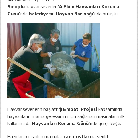
Sinoplu
hayvanseverler
‘4 Ekim Hayvanları Koruma
Günü
‘nde
belediye
nin
Hayvan Barınağı
‘nda buluştu.
Hayvanseverlerin başlattığı
Empati Projesi
kapsamında
hayvanların mama gereksinimi için sağlanan makinaların ilk
kullanımı da
Hayvanları Koruma Günü
‘nde gerçekleşti.
Hazırlanıp pişirilen mamalar
can dostları
na verildi.