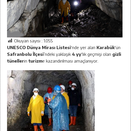
Okuyan sayısı :
1.055
UNESCO Dünya Mirası Listesi
‘nde yer alan
Karabük
‘ün
Safranbolu İlçesi
’ndeki yaklaşık
4 yy
‘lık geçmişi olan
gizli
tüneller
in
turizm
e kazandırılması amaçlanıyor.