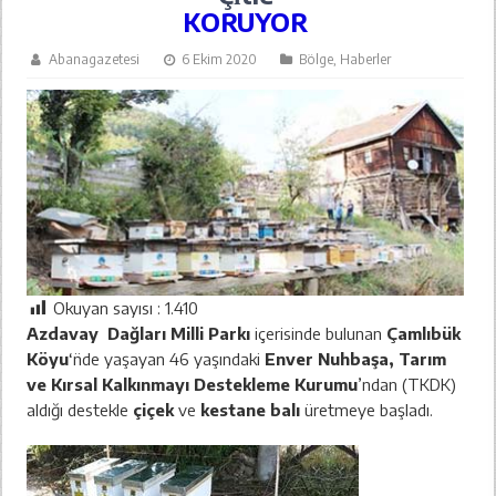
KORUYOR
Abanagazetesi
6 Ekim 2020
Bölge
,
Haberler
Okuyan sayısı :
1.410
Azdavay Dağları Milli Parkı
içerisinde bulunan
Çamlıbük
Köyu
‘̈nde yaşayan 46 yaşındaki
Enver Nuhbaşa, Tarım
ve Kırsal Kalkınmayı Destekleme Kurumu
’ndan (TKDK)
aldığı destekle
çiçek
ve
kestane balı
üretmeye başladı.