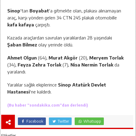
Sinop
‘tan
Boyabat
‘a gitmekte olan, plakası alınamayan
araç, karşı yönden gelen 34 CTN 245 plakalı otomobille
kafa kafaya
çarpıştı.
Kazada araçlardan savrulan yaralılardan 28 yaşındaki
Şaban Bilmez
olay yerinde öldü.
Ahmet Olgun
(64),
Murat Akgör
(20),
Meryem Torlak
(34),
Feyza Zehra Torlak
(7),
Nisa Nermin Torlak
da
yaralandı.
Yaralılar sağlık ekiplerince
Sinop Atatürk Devlet
Hastanesi
‘ne kaldırdı.
(Bu haber “
sondakika.com
“dan derlendi)
Facebook
Twitter
Whatsapp
Etiketler