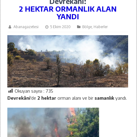
Devrekâni:
2 HEKTAR ORMANLIK ALAN
YANDI
Abanagazetesi
5 Ekim 2020
Bölge
,
Haberler
Okuyan sayısı :
735
Devrekâni
‘de
2 hektar
orman alanı ve bir
samanlık
yandı.