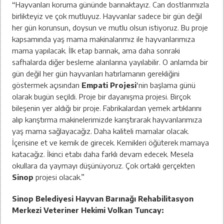
“Hayvanları koruma gününde barınaktayız. Can dostlarımızla
birlikteyiz ve çok mutluyuz. Hayvanlar sadece bir gün değil
her gün korunsun, doysun ve mutlu olsun istiyoruz. Bu proje
kapsamında yaş mama makinalarımız ile hayvanlarımıza
mama yapılacak. İlk etap barınak, ama daha sonraki
safhalarda diğer besleme alanlarına yayılabilir. O anlamda bir
gün değil her gün hayvanları hatırlamanın gerekliğini
göstermek açısından
Empati Projesi
‘nin başlama günü
olarak bugün seçildi. Proje bir dayanışma projesi. Birçok
bileşenin yer aldığı bir proje. Fabrikalardan yemek artıklarını
alıp karıştırma makinelerimizde karıştırarak hayvanlarımıza
yaş mama sağlayacağız. Daha kaliteli mamalar olacak.
İçerisine et ve kemik de girecek. Kemikleri öğüterek mamaya
katacağız. İkinci etabı daha farklı devam edecek. Mesela
okullara da yaymayı düşünüyoruz. Çok ortaklı gerçekten
Sinop
projesi olacak.”
Sinop Belediyesi Hayvan Barınağı Rehabilitasyon
Merkezi Veteriner Hekimi Volkan Tuncay: