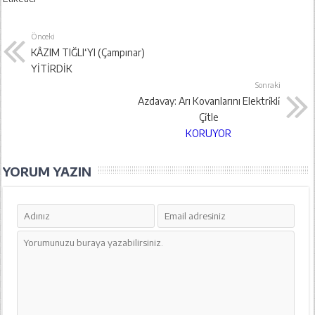
Önceki
KÂZIM TIĞLI‘YI (Çampınar)
YİTİRDİK
Sonraki
Azdavay: Arı Kovanlarını Elektri̇kli̇
Çi̇tle
KORUYOR
YORUM YAZIN