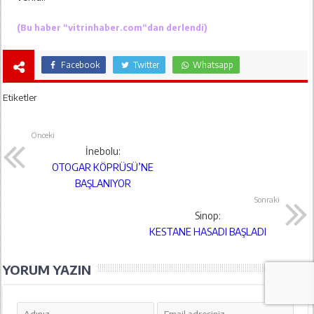
(Bu haber “
vitrinhaber.com
“dan derlendi)
Facebook
Twitter
Whatsapp
Etiketler
Önceki
İnebolu:
OTOGAR KÖPRÜSÜ’NE
BAŞLANIYOR
Sonraki
Sinop:
KESTANE HASADI BAŞLADI
YORUM YAZIN