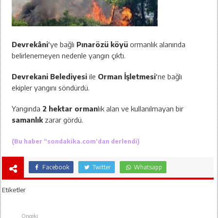
Devrekâni
‘ye bağlı
Pınarözü köyü
ormanlık alanında
belirlenemeyen nedenle yangın çıktı.
Devrekani Belediyesi
ile
Orman İşletmesi
‘ne bağlı
ekipler yangını söndürdü.
Yangında
2 hektar orman
lık alan ve kullanılmayan bir
samanlık
zarar gördü.
(Bu haber “
sondakika.com
‘dan derlendi)
Facebook
Twitter
Whatsapp
Etiketler
Önceki