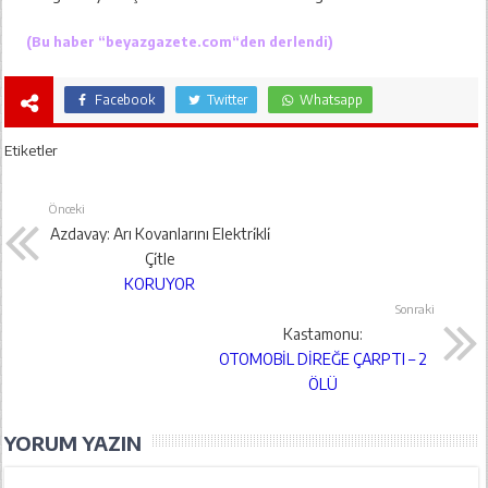
(Bu haber “
beyazgazete.com
“den derlendi)
Facebook
Twitter
Whatsapp
Etiketler
Önceki
Azdavay: Arı Kovanlarını Elektri̇kli̇
Çi̇tle
KORUYOR
Sonraki
Kastamonu:
OTOMOBİL DİREĞE ÇARPTI – 2
ÖLÜ
YORUM YAZIN