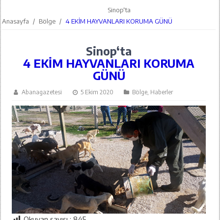
Sinop‘ta
Anasayfa
/
Bölge
/
4 EKİM HAYVANLARI KORUMA GÜNÜ
Sinop‘ta
4 EKİM HAYVANLARI KORUMA
GÜNÜ
Abanagazetesi
5 Ekim 2020
Bölge
,
Haberler
Okuyan sayısı :
845