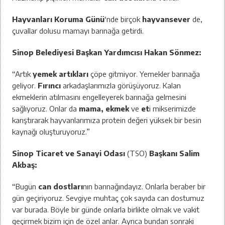
Hayvanları Koruma Günü
‘nde birçok
hayvansever
de,
çuvallar dolusu mamayı barınağa getirdi.
Sinop Belediyesi Başkan Yardımcısı Hakan Sönmez:
“Artık
yemek artıkları
çöpe gitmiyor. Yemekler barınağa
geliyor.
Fırıncı
arkadaşlarımızla görüşüyoruz. Kalan
ekmeklerin atılmasını engelleyerek barınağa gelmesini
sağlıyoruz. Onlar da
mama, ekmek
ve
et
i mikserimizde
karıştırarak hayvanlarımıza protein değeri yüksek bir besin
kaynağı oluşturuyoruz.”
Sinop Ticaret ve Sanayi Odası
(TSO)
Başkanı Salim
Akbaş:
“Bugün
can dostları
nın barınağındayız. Onlarla beraber bir
gün geçiriyoruz. Sevgiye muhtaç çok sayıda can dostumuz
var burada. Böyle bir günde onlarla birlikte olmak ve vakit
geçirmek bizim için de özel anlar. Ayrıca bundan sonraki