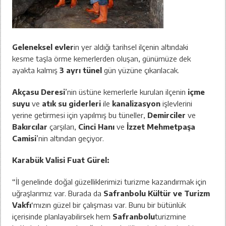
Geleneksel evler
in yer aldığı tarihsel ilçenin altındaki
kesme taşla örme kemerlerden oluşan, günümüze dek
ayakta kalmış
3 ayrı tünel
gün yüzüne çıkarılacak.
Akçasu Deresi
’nin üstüne kemerlerle kurulan ilçenin
içme
suyu
ve
atık su giderleri
ile
kanalizasyon
işlevlerini
yerine getirmesi için yapılmış bu tüneller,
Demirciler
ve
Bakırcılar
çarşıları,
Cinci Hanı
ve
İzzet Mehmetpaşa
Camisi
’nin altından geçiyor.
Karabük Valisi Fuat Gürel:
“İl genelinde doğal güzelliklerimizi turizme kazandırmak için
uğraşlarımız var. Burada da
Safranbolu Kültür ve Turizm
Vakfı
‘mızın güzel bir çalışması var. Bunu bir bütünlük
içerisinde planlayabilirsek hem
Safranbolu
turizmine