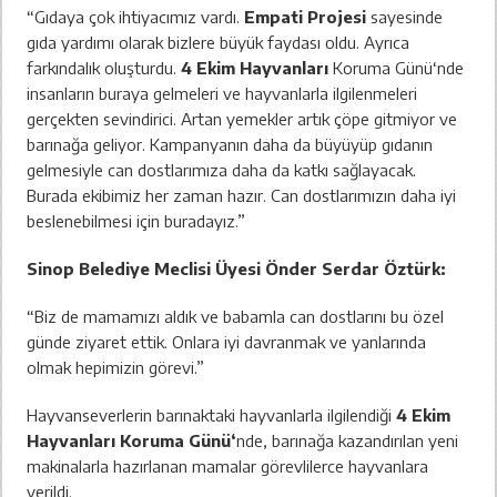
“Gıdaya çok ihtiyacımız vardı.
Empati Projesi
sayesinde
gıda yardımı olarak bizlere büyük faydası oldu. Ayrıca
farkındalık oluşturdu.
4 Ekim Hayvanları
Koruma Günü‘nde
insanların buraya gelmeleri ve hayvanlarla ilgilenmeleri
gerçekten sevindirici. Artan yemekler artık çöpe gitmiyor ve
barınağa geliyor. Kampanyanın daha da büyüyüp gıdanın
gelmesiyle can dostlarımıza daha da katkı sağlayacak.
Burada ekibimiz her zaman hazır. Can dostlarımızın daha iyi
beslenebilmesi için buradayız.”
Sinop Belediye Meclisi Üyesi Önder Serdar Öztürk:
“Biz de mamamızı aldık ve babamla can dostlarını bu özel
günde ziyaret ettik. Onlara iyi davranmak ve yanlarında
olmak hepimizin görevi.”
Hayvanseverlerin barınaktaki hayvanlarla ilgilendiği
4 Ekim
Hayvanları Koruma Günü‘
nde, barınağa kazandırılan yeni
makinalarla hazırlanan mamalar görevlilerce hayvanlara
verildi.