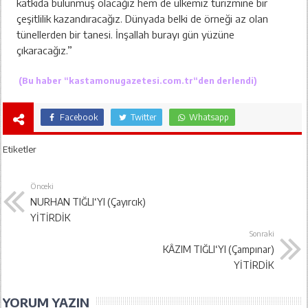
katkıda bulunmuş olacağız hem de ülkemiz turizmine bir
çeşitlilik kazandıracağız. Dünyada belki de örneği az olan
tünellerden bir tanesi. İnşallah burayı gün yüzüne
çıkaracağız.”
(Bu haber “
kastamonugazetesi.com.tr
“den derlendi)
Facebook
Twitter
Whatsapp
Etiketler
Önceki
NURHAN TIĞLI‘YI (Çayırcık)
YİTİRDİK
Sonraki
KÂZIM TIĞLI‘YI (Çampınar)
YİTİRDİK
YORUM YAZIN