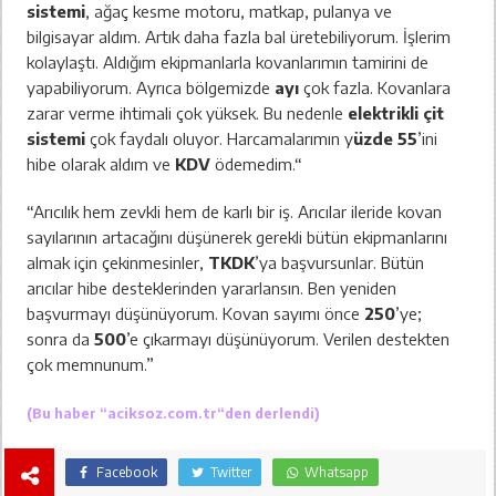
sistemi
, ağaç kesme motoru, matkap, pulanya ve
bilgisayar aldım. Artık daha fazla bal üretebiliyorum. İşlerim
kolaylaştı. Aldığım ekipmanlarla kovanlarımın tamirini de
yapabiliyorum. Ayrıca bölgemizde
ayı
çok fazla. Kovanlara
zarar verme ihtimali çok yüksek. Bu nedenle
elektrikli çit
sistemi
çok faydalı oluyor. Harcamalarımın y
üzde 55
’ini
hibe olarak aldım ve
KDV
ödemedim.“
“Arıcılık hem zevkli hem de karlı bir iş. Arıcılar ileride kovan
sayılarının artacağını düşünerek gerekli bütün ekipmanlarını
almak için çekinmesinler,
TKDK
’ya başvursunlar. Bütün
arıcılar hibe desteklerinden yararlansın. Ben yeniden
başvurmayı düşünüyorum. Kovan sayımı önce
250
’ye;
sonra da
500
’e çıkarmayı düşünüyorum. Verilen destekten
çok memnunum.”
(Bu haber “
aciksoz.com.tr
“den derlendi)
Facebook
Twitter
Whatsapp