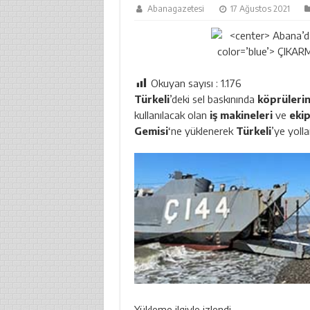
Abanagazetesi
17 Ağustos 2021
Okuyan sayısı :
1.176
Türkeli
’deki sel baskınında
köprülerin
kullanılacak olan
iş makineleri
ve
eki
Gemisi
‘ne yüklenerek
Türkeli
’ye yolla
Yükleme ilgiyle izlendi.