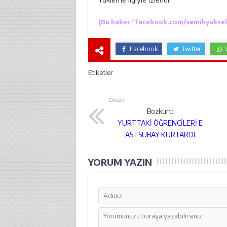
(Bu haber “
facebook.com/semihyuksel
Facebook
Twitter
Etiketler
Önceki
Bozkurt:
YURTTAKİ ÖĞRENCİLERİ E
ASTSUBAY KURTARDI
YORUM YAZIN