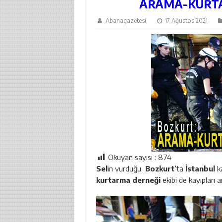
ARAMA-KURTA
Abanagazetesi
17 Ağustos 2021
Okuyan sayısı :
874
Sel
in vurduğu
Bozkurt
’ta
İstanbul
ka
kurtarma derneği
ekibi de kayıpları 