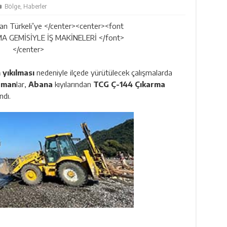
Bölge
,
Haberler
 yıkılması
nedeniyle ilçede yürütülecek çalışmalarda
pman
lar,
Abana
kıyılarından
TCG Ç-144 Çıkarma
ndı.