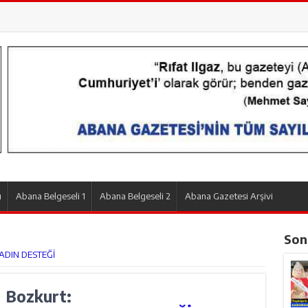
ı
Abana Belgeseli 1
Abana Belgeseli 2
Abana Gazetesi Arşivi
Son
DIN DESTEĞİ
Bozkurt: