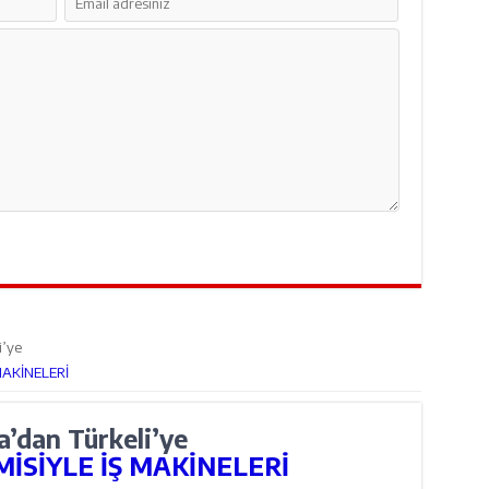
i’ye
MAKİNELERİ
’dan Türkeli’ye
İSİYLE İŞ MAKİNELERİ