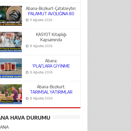
Abana-Bozkurt-Çatalzeytin:
PALAMUT AVCILIĞINA 80
BİN TL CEZA
9 Ağustos 2026
KASYOT Kitaplığı
Kapsamında
ABANALI YAZARLARLA
8 Ağustos 2026
BULUŞMA
Abana:
‘PLAJ’LARA GİYİNME
KABİNLERİ
8 Ağustos 2026
Abana-Bozkurt:
TARIMSAL YATIRIMLAR
DENETLENDİ
8 Ağustos 2026
ANA HAVA DURUMU