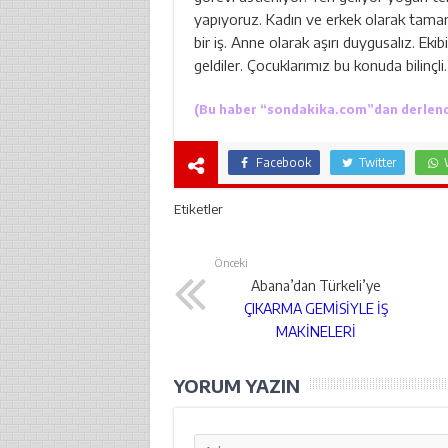
yapıyoruz. Kadın ve erkek olarak tamame
bir iş. Anne olarak aşırı duygusalız. Ek
geldiler. Çocuklarımız bu konuda bilinçl
(Bu haber “
sondakika.com
”dan derlend
Facebook
Twitter
Etiketler
Önceki
Abana’dan Türkeli’ye
ÇIKARMA GEMİSİYLE İŞ
MAKİNELERİ
YORUM YAZIN