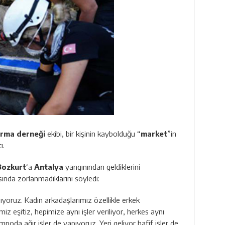
arma derneği
ekibi, bir kişinin kaybolduğu “
market
”in
ı.
Bozkurt
‘a
Antalya
yangınından geldiklerini
nda zorlanmadıklarını söyledi:
ıyoruz. Kadın arkadaşlarımız özellikle erkek
iz eşitiz, hepimize aynı işler veriliyor, herkes aynı
mpoda ağır işler de yapıyoruz. Yeri geliyor hafif işler de