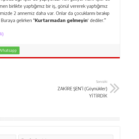
n birlikte yaptığımız bir iş, gönül vererek yaptığımız
ibimizde 2 annemiz daha var. Onlar da çocuklarını bırakıp
i. Buraya gelirken
‘Kurtarmadan gelmeyin
‘ dediler.”
i)
Whatsapp
Sonraki
ZAKİRE ŞEN’İ (Göynükler)
YİTİRDİK