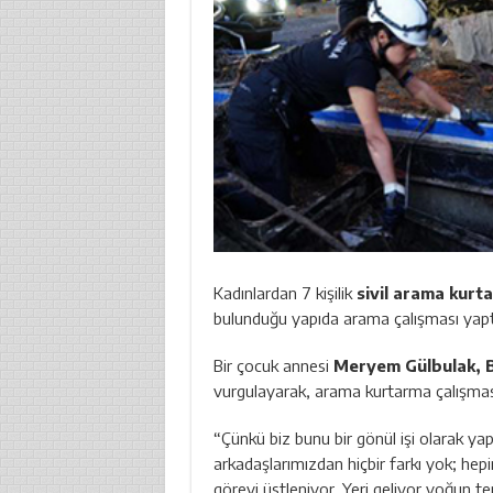
Kadınlardan 7 kişilik
sivil arama kurt
bulunduğu yapıda arama çalışması yapt
Bir çocuk annesi
Meryem Gülbulak, 
vurgulayarak, arama kurtarma çalışması
“Çünkü biz bunu bir gönül işi olarak yap
arkadaşlarımızdan hiçbir farkı yok; hepim
görevi üstleniyor. Yeri geliyor yoğun te