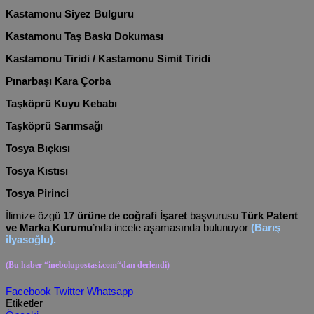
Kastamonu Siyez Bulguru
Kastamonu Taş Baskı Dokuması
Kastamonu Tiridi / Kastamonu Simit Tiridi
Pınarbaşı Kara Çorba
Taşköprü Kuyu Kebabı
Taşköprü Sarımsağı
Tosya Bıçkısı
Tosya Kıstısı
Tosya Pirinci
İlimize özgü
17 ürün
e de
coğrafi İşaret
başvurusu
Türk Patent
ve Marka Kurumu
’nda incele aşamasında bulunuyor
(Barış
ilyasoğlu).
(Bu haber “
inebolupostasi.com
“dan derlendi)
Facebook
Twitter
Whatsapp
Etiketler