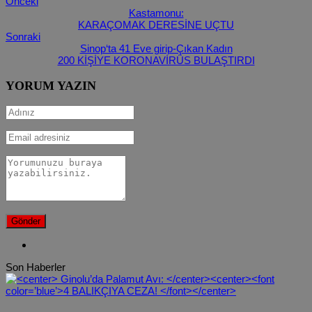
Önceki
Kastamonu:
KARAÇOMAK DERESİNE UÇTU
Sonraki
Sinop‘ta 41 Eve girip-Çıkan Kadın
200 KİŞİYE KORONAVİRÜS BULAŞTIRDI
YORUM YAZIN
Son Haberler