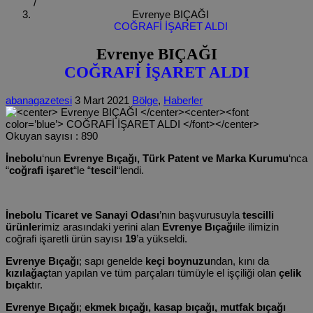
/
Evrenye BIÇAĞI
COĞRAFİ İŞARET ALDI
Evrenye BIÇAĞI
COĞRAFİ İŞARET ALDI
abanagazetesi
3 Mart 2021
Bölge
,
Haberler
Okuyan sayısı :
890
İnebolu
‘nun
Evrenye Bıçağı,
Türk Patent ve Marka Kurumu
‘nca
“
coğrafi işaret
“le “
tescil
“lendi.
İnebolu Ticaret ve Sanayi Odası
’nın başvurusuyla
tescilli
ürünler
imiz arasındaki yerini alan
Evrenye Bıçağı
ile ilimizin
coğrafi işaretli ürün sayısı
19
’a yükseldi.
Evrenye Bıçağı
; sapı genelde
keçi boynuzu
ndan, kını da
kızılağaç
tan yapılan ve tüm parçaları tümüyle el işçiliği olan
çelik
bıçak
tır.
Evrenye Bıçağı
;
ekmek bıçağı, kasap bıçağı, mutfak bıçağı