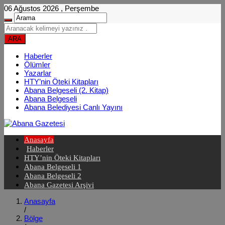
06 Ağustos 2026 , Perşembe
Haberler
Ölümler
Yazarlar
HTY’nin Öteki Kitapları
Abana Belgeseli (2. Kitap)
Abana Belgeseli
Abana Belediyesi Canlı Yayını
Anasayfa
Haberler
HTY’nin Öteki Kitapları
Abana Belgeseli 1
Abana Belgeseli 2
Abana Gazetesi Arşivi
Anasayfa
/
Bölge