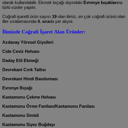
olarak kullanılabilir. Ekmek bıçağı dışındaki
Evrenye bıçakları
na
türlü süsler yapılır.
Coğrafi işaretli ürün sayısı
19
olan ilimiz, en çok coğrafi ürünü olan
iller sıralamasında
4. sıra
da yer alıyor.
İlimizde Coğrafi İşaret Alan Ürünler:
Azdavay Yöresel Giysileri
Cide Ceviz Helvası
Daday Etli Ekmeği
Devrekani Cırık Tatlısı
Devrekani Hindi Banduması
Evrenye Bıçağı
Kastamonu Çekme Helvası
Kastamonu Örme Fanilası/Kastamonu Fanilası
Kastamonu Simidi
Kastamonu Siyez Buğdayı