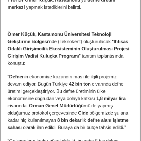
merkezi
yapmak istediklerini belirtti.
Ömer Küçük, Kastamonu Üniversitesi Teknoloji
Geliştirme Bölgesi
’nde (Teknokent) oluşturulacak “
İhtisas
Odaklı Girişimcilik Ekosisteminin Oluşturulması Projesi
Girişim Vadisi Kuluçka Program
ı” tanıtım toplantısında
konuştu:
“
Defne
nin ekonomiye kazandırılması ile ilgili projemiz
devam ediyor. Bugün Türkiye
42 bin ton
civarında defne
üretimi gerçekleştiriyor. Bu defne üretiminin ülke
ekonomisine doğrudan veya dolaylı katkısı
1,8 milyar lira
civarında.
Orman Genel Müdürlüğü
müzle yapmış
olduğumuz protokol çerçevesinde
Cide
bölgemizde şu ana
kadar hiç kullanılmayan
8 bin dekar
lık
defne alanı işletme
sahası
olarak ilan edildi. Buraya da bir bütçe tahsis edildi.”
“Gelişmeler o kadar güzel oldu ki, bu saha 8 bin dekar