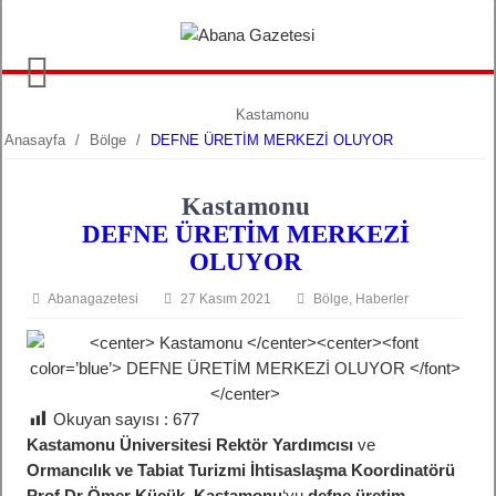
Kastamonu
Anasayfa
/
Bölge
/
DEFNE ÜRETİM MERKEZİ OLUYOR
Kastamonu
DEFNE ÜRETİM MERKEZİ
OLUYOR
Abanagazetesi
27 Kasım 2021
Bölge
,
Haberler
Okuyan sayısı :
677
Kastamonu Üniversitesi Rektör Yardımcısı
ve
Ormancılık ve Tabiat Turizmi İhtisaslaşma Koordinatörü
Prof Dr Ömer Küçük, Kastamonu
‘yu
defne üretim