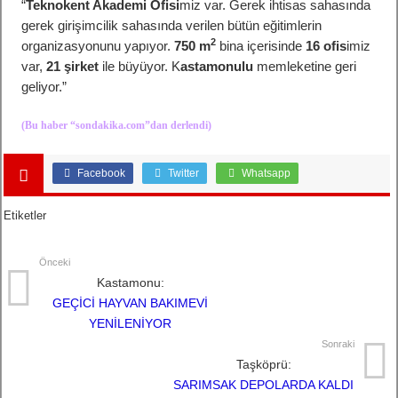
“
Teknokent Akademi Ofisi
miz var. Gerek ihtisas sahasında
gerek girişimcilik sahasında verilen bütün eğitimlerin
2
organizasyonunu yapıyor.
750 m
bina içerisinde
16 ofis
imiz
var,
21 şirket
ile büyüyor. K
astamonulu
memleketine geri
geliyor.”
(Bu haber “
sondakika.com
”dan derlendi)
Facebook
Twitter
Whatsapp
Etiketler
Önceki
Kastamonu:
GEÇİCİ HAYVAN BAKIMEVİ
YENİLENİYOR
Sonraki
Taşköprü:
SARIMSAK DEPOLARDA KALDI