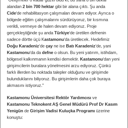
alandan
2 bin 700 hektar
gibi bir alana çıktı. Şu anda
Cide
‘de rehabilitasyon çalışmaları devam ediyor. Ayrıca o
bölgede eğitim çalışmalarını sürdürüyoruz, bir kısmına
verildi, vermeye de halen devam ediyoruz. Proje
gerçekleştiğinde şu anda
Türkiye
‘de üretilen defnenin
sadece dörtte üçü K
astamonu
‘da üretilecek. Hedefimiz
Doğu Karadeniz
‘de
çay
ne ise
Batı Karadeniz
‘de, yani
Kastamonu
‘da da
defne
o olsun. Bu yeni yatırım, istihdam,
bölgesel kalkınmanın kendisi demektir.
Kastamonu
‘dan yeni
girişimcilerin buralara yönelmesini arzu ediyoruz. Çünkü
farklı illerden bu noktada talepler olduğunu ve girişimde
bulunduklarını biliyoruz. Bu girişimlerin daha çok buraya
akmasını istiyoruz.”
Kastamonu Üniversitesi Rektör Yardımcısı
ve
Kastamonu Teknokent AŞ Genel Müdürü Prof Dr Kasım
Yenigün
de
Girişim Vadisi Kuluçka Programı
üzerine
konuştu: