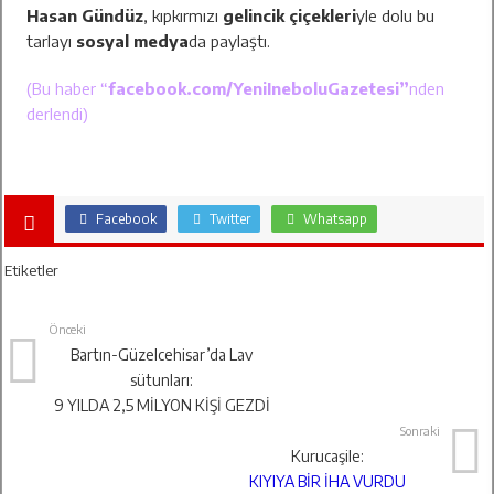
Hasan Gündüz
, kıpkırmızı
gelincik çiçekleri
yle dolu bu
tarlayı
sosyal medya
da paylaştı.
(Bu haber “
facebook.com/YeniIneboluGazetesi”
nden
derlendi)
Facebook
Twitter
Whatsapp
Etiketler
Önceki
Bartın-Güzelcehisar’da Lav
sütunları:
9 YILDA 2,5 MİLYON KİŞİ GEZDİ
Sonraki
Kurucaşile:
KIYIYA BİR İHA VURDU