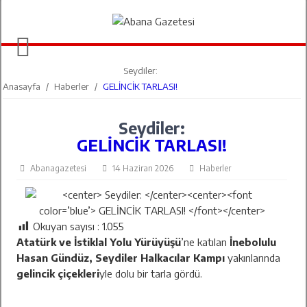
Seydiler:
Anasayfa
/
Haberler
/
GELİNCİK TARLASI!
Seydiler:
GELİNCİK TARLASI!
Abanagazetesi
14 Haziran 2026
Haberler
Okuyan sayısı :
1.055
Atatürk ve İstiklal Yolu Yürüyüşü
’ne katılan
İnebolulu
Hasan Gündüz, Seydiler Halkacılar Kampı
yakınlarında
gelincik çiçekleri
yle dolu bir tarla gördü.