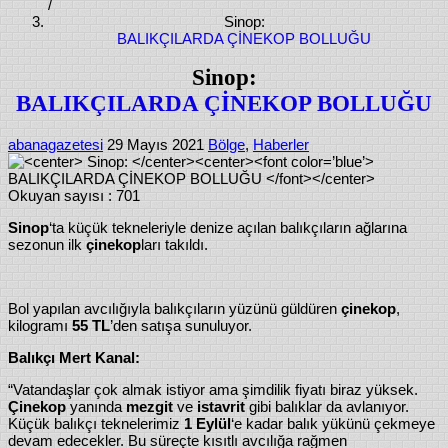
/
Sinop:
BALIKÇILARDA ÇİNEKOP BOLLUĞU
Sinop:
BALIKÇILARDA ÇİNEKOP BOLLUĞU
abanagazetesi
29 Mayıs 2021
Bölge
,
Haberler
Okuyan sayısı :
701
Sinop
‘ta küçük tekneleriyle denize açılan balıkçıların ağlarına
sezonun ilk
çinekop
ları takıldı.
Bol yapılan avcılığıyla balıkçıların yüzünü güldüren
çinekop
,
kilogramı
55 TL
’den satışa sunuluyor.
Balıkçı Mert Kanal:
“Vatandaşlar çok almak istiyor ama şimdilik fiyatı biraz yüksek.
Çinekop
yanında
mezgit
ve
istavrit
gibi balıklar da avlanıyor.
Küçük balıkçı teknelerimiz
1 Eylül
‘e kadar balık yükünü çekmeye
devam edecekler. Bu süreçte kısıtlı avcılığa rağmen