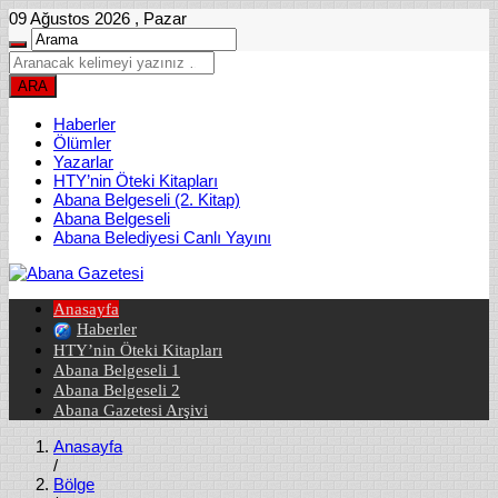
09 Ağustos 2026 , Pazar
Haberler
Ölümler
Yazarlar
HTY’nin Öteki Kitapları
Abana Belgeseli (2. Kitap)
Abana Belgeseli
Abana Belediyesi Canlı Yayını
Anasayfa
Haberler
HTY’nin Öteki Kitapları
Abana Belgeseli 1
Abana Belgeseli 2
Abana Gazetesi Arşivi
Anasayfa
/
Bölge