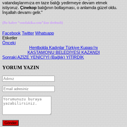
vatandaşlarımıza en taze balığı yedirmeye devam etmek
istiyoruz.
Çinekop
balığının bollaşması, o anlamda güzel oldu.
İnşallah devamı gelir.”
(Bu haber “
sondakika.com
”dan derlendi)
Facebook
Twitter
Whatsapp
Etiketler
Önceki
Hentbolda Kadınlar Türkiye Kupası’nı
KASTAMONU BELEDİYESİ KAZANDI
Sonraki
AZİZE YENİCİ’Yİ (Bağlık) YİTİRDİK
YORUM YAZIN