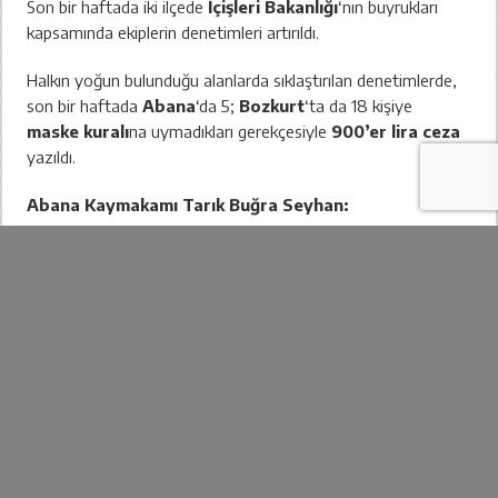
Son bir haftada iki ilçede
İçişleri Bakanlığı
‘nın buyrukları
kapsamında ekiplerin denetimleri artırıldı.
Halkın yoğun bulunduğu alanlarda sıklaştırılan denetimlerde,
son bir haftada
Abana
‘da 5;
Bozkurt
‘ta da 18 kişiye
maske kuralı
na uymadıkları gerekçesiyle
900’er lira ceza
yazıldı.
Abana Kaymakamı Tarık Buğra Seyhan:
“Ekiplerimiz,
koronavirüs
le mücadelemizin başarıya
ulaşması için canla başla mesai mefhumu gözetmeksizin
çalışıyor. Tüm bu çalışmalar halkımızın sağlığı için. Bu konuda
vatandaşlarımızdan özellikle kontrollü sosyal hayatın
vazgeçilmez üçlüsü
maske, mesafe
ve
temizlik
konusunda hassasiyet bekliyoruz.”
İlimizde
son
10 gün
de maske takmayan
299
, “
sosyal
mesafe
“ye uymayan
11
,
karantina
ve
izolasyon
önlemlerine uymayan 15 kişiye “
idari işlem
“