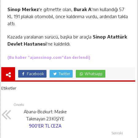
Sinop Merkez
‘e gitmette olan,
Burak A
‘nın kullandığı 57
KL 191 plakalı otomobil, önce kaldırıma vurdu, ardından takla
attı.
Kazada yaralanan sürücü, başka bir araçla
Sinop Atattürk
Devlet Hastanesi
‘ne kaldırıldı.
(Bu haber “
ajanssinop.com
“dan derlendi)
Facebook
Twitter
Whatsapp
Etiketler
Önceki
Abana-Bozkurt: Maske
Takmayan 23 KİŞİYE
900‘ER TL CEZA
Sonraki