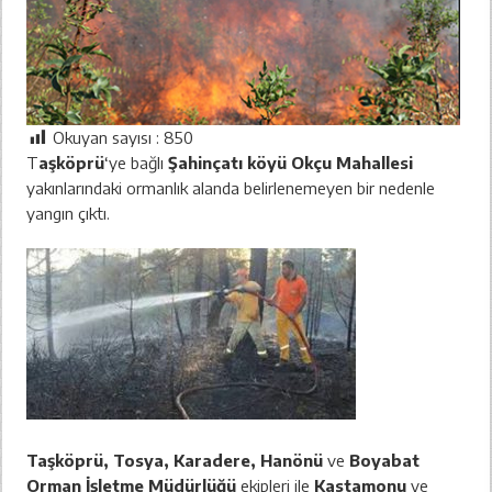
Okuyan sayısı :
850
T
aşköprü
‘ye bağlı
Şahinçatı köyü Okçu Mahallesi
yakınlarındaki ormanlık alanda belirlenemeyen bir nedenle
yangın çıktı.
Taşköprü, Tosya, Karadere, Hanönü
ve
Boyabat
Orman İşletme Müdürlüğü
ekipleri ile
Kastamonu
ve