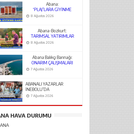
Abana:
‘PLAJ’LARA GİYİNME
KABİNLERİ
8 Ağustos 2026
Abana-Bozkurt:
TARIMSAL YATIRIMLAR
DENETLENDİ
8 Ağustos 2026
Abana Balıkçı Barınağı:
ONARIM ÇALIŞMALARI
BAŞLADI
7 Ağustos 2026
ABANALI YAZARLAR
İNEBOLU’DA
7 Ağustos 2026
ANA HAVA DURUMU