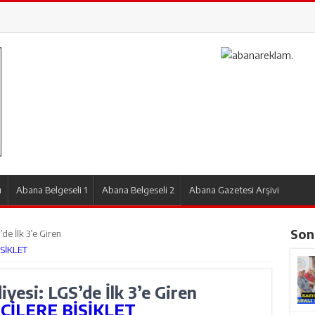
.
ı
Abana Belgeseli 1
Abana Belgeseli 2
Abana Gazetesi Arşivi
Son
de İlk 3’e Giren
SİKLET
yesi: LGS’de İlk 3’e Giren
CİLERE BİSİKLET