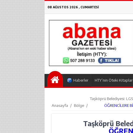
08 AĞUSTOS 2026 , CUMARTESI
Haberler
HTY’nin Öteki Kitaplar
Taşköprü Belediyesi: LGS’
Anasayfa
/
Bölge
/
ÖĞRENCİLERE Bİ
Taşköprü Beledi
ÖĞREN