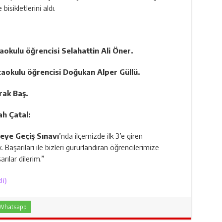
isikletlerini aldı.
taokulu öğrencisi Selahattin Ali Öner
.
rtaokulu öğrencisi Doğukan Alper Güllü
.
rak Baş
.
ah Çatal
:
seye Geçiş Sınavı
’nda ilçemizde ilk 3’e giren
 Başarıları ile bizleri gururlandıran öğrencilerimize
rılar dilerim.”
di)
Whatsapp