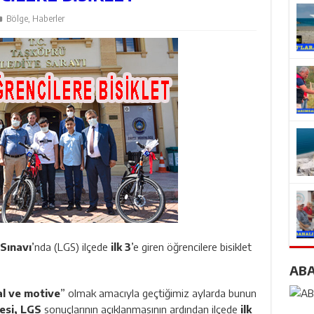
Bölge
,
Haberler
Sınavı
’nda (LGS) ilçede
ilk 3
’e giren öğrencilere bisiklet
AB
l ve motive
” olmak amacıyla geçtiğimiz aylarda bunun
esi, LGS
sonuçlarının açıklanmasının ardından ilçede
ilk