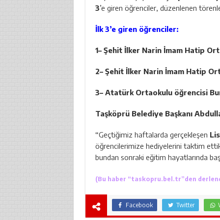
3
’e giren öğrenciler, düzenlenen törenle b
İlk 3’e giren öğrenciler:
1
– Şehit İlker Narin İmam Hatip Or
2
– Şehit İlker Narin İmam Hatip O
3
– Atatürk Ortaokulu öğrencisi Bu
Taşköprü Belediye Başkanı Abdull
“Geçtiğimiz haftalarda gerçekleşen
Li
öğrencilerimize hediyelerini taktim ettik.
bundan sonraki eğitim hayatlarında başa
(Bu haber “
taskopru.bel.tr
”den derlen
Facebook
Twitter