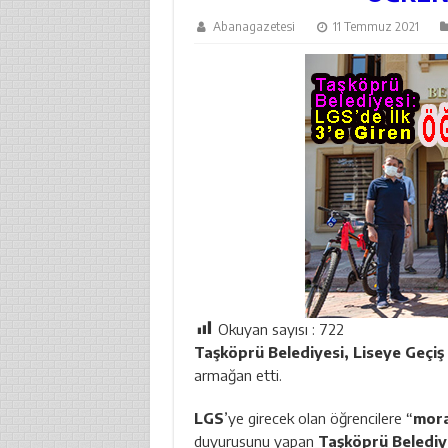
Abanagazetesi
11 Temmuz 2021
Okuyan sayısı :
722
Taşköprü Belediyesi, Liseye Geçiş 
armağan etti.
LGS
’ye girecek olan öğrencilere “
mora
duyurusunu yapan
Taşköprü Belediy