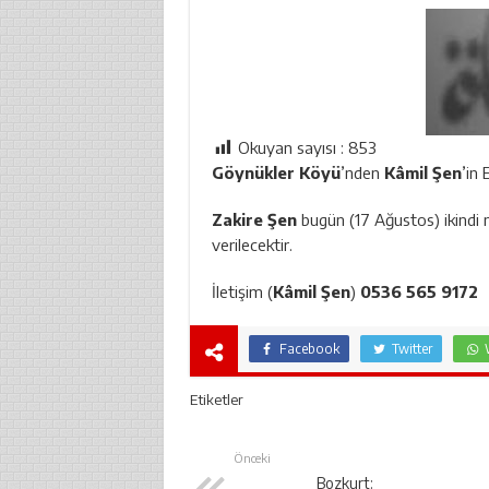
Okuyan sayısı :
853
Göynükler Köyü
’nden
Kâmil Şen
’in 
Zakire Şen
bugün (17 Ağustos) ikindi
verilecektir.
İletişim (
Kâmil Şen
)
0536 565 9172
Facebook
Twitter
Etiketler
Önceki
Bozkurt: