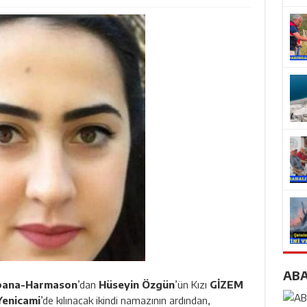
AB
bana-Harmason
’dan
Hüseyin Özgün
’ün Kızı
GİZEM
enicami
’de kılınacak ikindi namazının ardından,