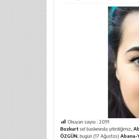
Okuyan sayısı :
2.091
Bozkurt
sel baskınında yitirdiğimiz,
A
ÖZGÜN
, bugün (17 Ağustos)
Abana-Y