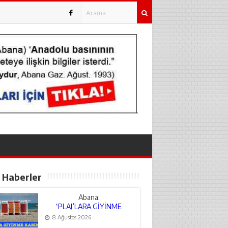
.
 Haberler
Abana:
‘PLAJ’LARA GİYİNME
KABİNLERİ
8 Ağustos 2026