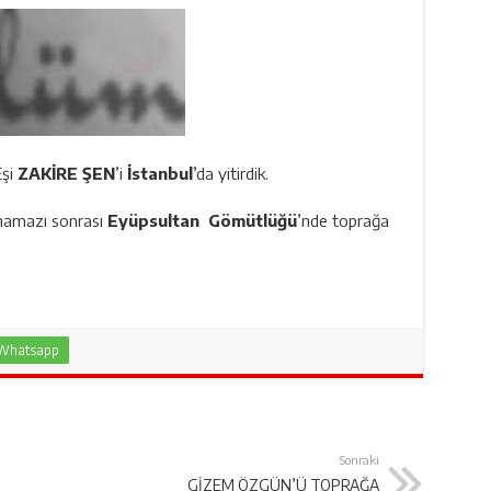
Eşi
ZAKİRE ŞEN
’i
İstanbul
’da yitirdik.
 namazı sonrası
Eyüpsultan Gömütlüğü
’nde toprağa
Whatsapp
Sonraki
GİZEM ÖZGÜN’Ü TOPRAĞA