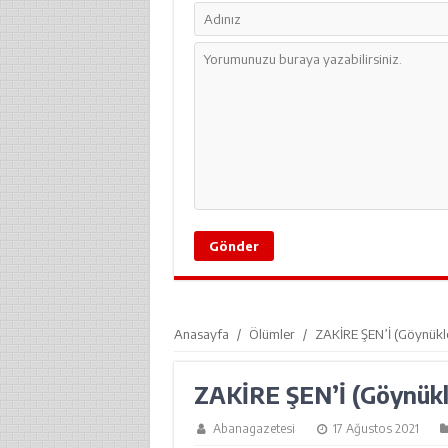
Anasayfa
/
Ölümler
/
ZAKİRE ŞEN’İ (Göynükle
ZAKİRE ŞEN’İ (Göynükl
Abanagazetesi
17 Ağustos 2021