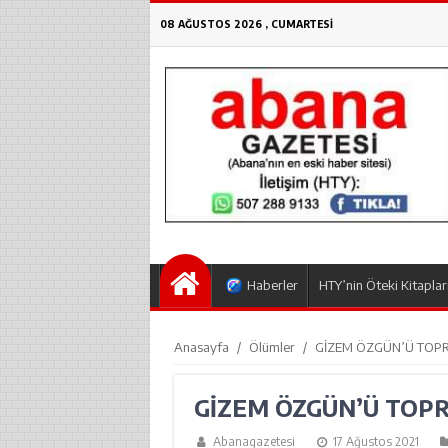
08 AĞUSTOS 2026 , CUMARTESI
Haberler
HTY’nin Öteki Kitaplar
Anasayfa
/
Ölümler
/
GİZEM ÖZGÜN’Ü TOP
GİZEM ÖZGÜN’Ü TOP
Abanagazetesi
17 Ağustos 2021