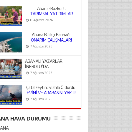
Abana-Bozkurt:
TARIMSAL YATIRIMLAR
DENETLENDİ
8 Ağustos 2026
Abana Balıkçı Barınağı:
ONARIM ÇALIŞMALARI
BAŞLADI
7 Ağustos 2026
ABANALI YAZARLAR
İNEBOLU’DA
7 Ağustos 2026
Çatalzeytin: Silahla Öldürdü,
EVİNİ VE ARABASINI YAKTI!
7 Ağustos 2026
ANA HAVA DURUMU