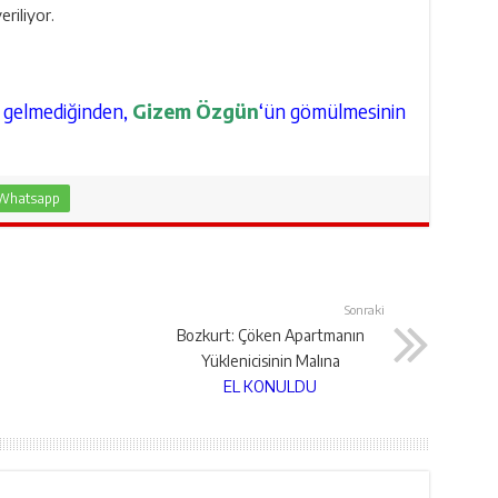
riliyor.
gelmediğinden,
Gizem Özgün
‘ün gömülmesinin
Whatsapp
Sonraki
Bozkurt: Çöken Apartmanın
Yüklenicisinin Malına
EL KONULDU