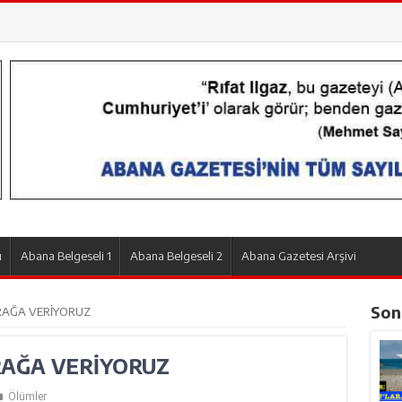
ı
Abana Belgeseli 1
Abana Belgeseli 2
Abana Gazetesi Arşivi
Son
RAĞA VERİYORUZ
RAĞA VERİYORUZ
Ölümler