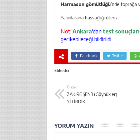
Harmason gömütlüğü
’nde toprağa ve
Yakınlarana başsağlığı dileriz.
Not:
Ankara
‘dan
test sonuçları
gecikebileceği bildirildi.
Facebook
Twitter
Etiketler
Önceki
ZAKİRE ŞEN’İ (Göynükler)
YİTİRDİK
YORUM YAZIN