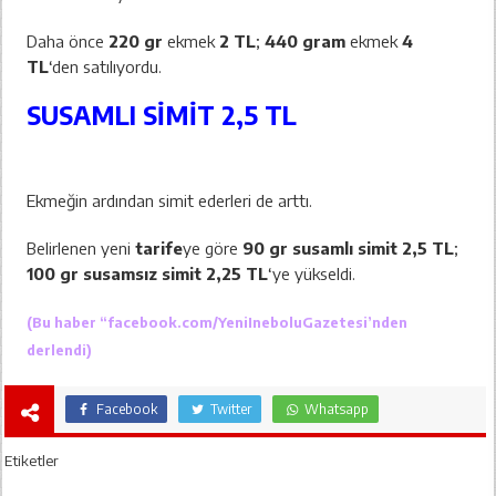
Daha önce
220 gr
ekmek
2 TL
;
440 gram
ekmek
4
TL
‘den satılıyordu.
SUSAMLI SİMİT 2,5 TL
Ekmeğin ardından simit ederleri de arttı.
Belirlenen yeni
tarife
ye göre
90 gr susamlı simit 2,5 TL
;
100 gr susamsız simit 2,25 TL
‘ye yükseldi.
(Bu haber “
facebook.com/YeniIneboluGazetesi’
nden
derlendi)
Facebook
Twitter
Whatsapp
Etiketler