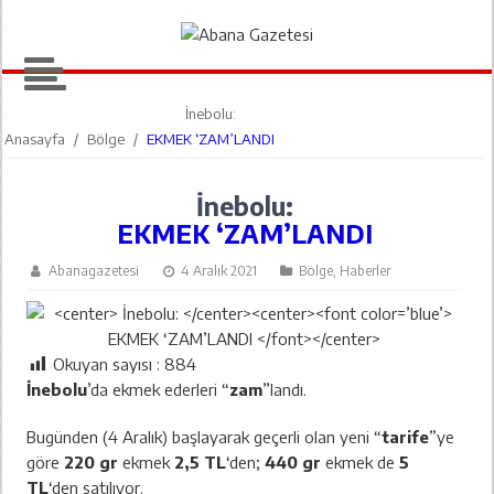
İnebolu:
Anasayfa
/
Bölge
/
EKMEK ‘ZAM’LANDI
İnebolu:
EKMEK ‘ZAM’LANDI
Abanagazetesi
4 Aralık 2021
Bölge
,
Haberler
Okuyan sayısı :
884
İnebolu
’da ekmek ederleri “
zam
”landı.
Bugünden (4 Aralık) başlayarak geçerli olan yeni “
tarife
”ye
göre
220 gr
ekmek
2,5 TL
‘den;
440 gr
ekmek de
5
TL
‘den satılıyor.