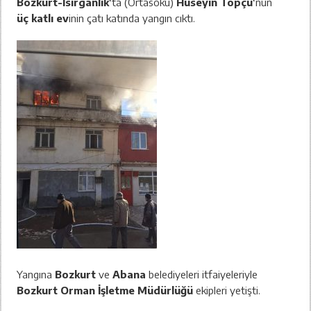
Bozkurt-Isırganlık
‘ta (Ortasökü)
Hüseyin Topçu
‘nun
üç katlı ev
inin çatı katında yangın cıktı.
Yangına
Bozkurt
ve
Abana
belediyeleri itfaiyeleriyle
Bozkurt Orman İşletme Müdürlüğü
ekipleri yetişti.