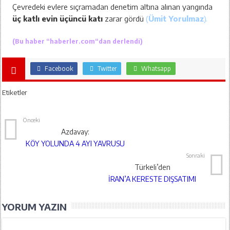
Çevredeki evlere sıçramadan denetim altına alınan yangında
üç katlı evin üçüncü katı
zarar gördü
(
Ümit Yorulmaz
).
(Bu haber “
haberler.com
“dan derlendi)
Facebook
Twitter
Whatsapp
Etiketler
Önceki
Azdavay:
KÖY YOLUNDA 4 AYI YAVRUSU
Sonraki
Türkeli’den
İRAN’A KERESTE DIŞSATIMI
YORUM YAZIN