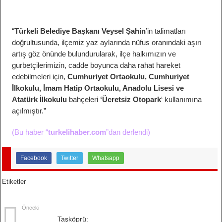
“
Türkeli Belediye Başkanı Veysel Şahin
’in talimatları
doğrultusunda, ilçemiz yaz aylarında nüfus oranındaki aşırı
artış göz önünde bulundurularak, ilçe halkımızın ve
gurbetçilerimizin, cadde boyunca daha rahat hareket
edebilmeleri için,
Cumhuriyet Ortaokulu, Cumhuriyet
İlkokulu, İmam Hatip Ortaokulu, Anadolu Lisesi ve
Atatürk İlkokulu
bahçeleri
‘Ücretsiz Otopark
‘ kullanımına
açılmıştır.”
(Bu haber “
turkelihaber.com
”dan derlendi)
Facebook
Twitter
Whatsapp
Etiketler
Önceki
Taşköprü: