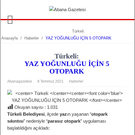
Türkeli:
Anasayfa
/
Haberler
/
YAZ YOĞUNLUĞU İÇİN 5 OTOPARK
Türkeli:
YAZ YOĞUNLUĞU İÇİN 5
OTOPARK
Abanagazetesi
8 Temmuz 2021
Haberler
Okuyan sayısı :
1.031
Türkeli Belediyesi
, ilçede
yaz
ın yaşanan “
otopark
sıkıntısı
” nedeniyle “
parasız otopark
” uygulaması
başlatıldığını açıkladı: