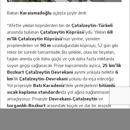
Bakan
Karaismailoğlu
açılışta şöyle dedi:
“Afette yıkılan köprülerden biri de
Çatalzeytin-Türkeli
arasında bulunan
Çatalzeytin Köprüsü
’ydü. Yıkılan
68
m’lik Çatalzeytin Köprüsü
‘nün yerine, yeniden
projelendirilen ve
90 m
uzunluğundaki köprüyü, 52 gün gibi
rekor bir sürede tamamladık. Bu şekilde, olası bir heyelan,
taşkın anında çok daha güçlü ve çok daha fazla miktarda
suyun geçişi sağlanacak. Proje kapsamında ayrıca,
25 km’lik
Bozkurt Çatalzeytin Devrekani
ayrımı yoluyla birlikte
6
km
’lik
Çatalzeytin-Devrekani
yolunu da inşa edeceğiz.
Yol projesiyle
Batı Karadeniz
‘deki yerleşkelerin
bitümlü
sıcak kaplama standardı
nda yol ağına bağlanmasını
amaçlıyoruz. Projeyle
Devrekani-Çatalzeytin
ve
Isırganlık-Bozkurt
arasındaki küçük ve dar bir arazide
devam eden eğimli, dar geçişin
fiziki ve geometrik
standartları
da yükselecek. Bölge halkı daha rahat
yollarda, hızlı ve güvenli bir şekilde ulaşımını sağlayacak.”