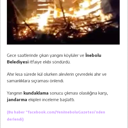
Gece saatlerinde çıkan yangını köylüler ve
İnebolu
Belediyesi
itfaiye ekibi söndürdü.
Ahır kısa sürede kül olurken alevlerin çevredeki ahır ve
samanlıklara sıçraması önlendi.
Yangının
kundaklama
sonucu çıkması olasılığına karşı,
jandarma
ekipleri inceleme başlattı.
(Bu haber “
facebook.com/YeniIneboluGazetesi’
nden
derlendi)