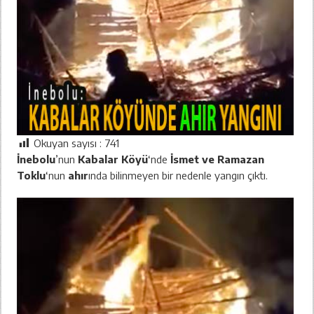
Okuyan sayısı :
741
İnebolu
’nun
Kabalar Köyü
‘nde
İsmet ve Ramazan
Toklu
‘nun
ahır
ında bilinmeyen bir nedenle yangın çıktı.