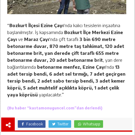
“
Bozkurt İlçesi Ezine Çayı
‘nda kalıcı tesislerin inşaatına
başlanılmıştır. İş kapsamında
Bozkurt İlçe Merkezi Ezine
Çayı
ve
Maraz Çayı
‘nda çift taraflı
3 bin 690 metre
betonarme duvar, 870 metre taş tahkimat, 120 adet
betonarme brit, yan derede çift taraflı 655 metre
betonarme duvar, 20 adet betonarme brit
, yan dere
bağlantılarında
betonarme menfez, Ezine Çayı
‘nda
13
adet tersip bendi, 6 adet sel tırmığı, 7 adet geçirgen
tersip bendi, 2 adet sabo tersip bendi, 3 adet kemer
köprü, 5 adet muhtelif açıklıkta köprü, 1 adet çelik
yaya köprüsü
yapılacaktır.”
(Bu haber “
kastamonuguncel.com
”dan derlendi)
Facebook
Twitter
Whatsapp