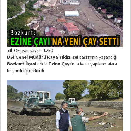
Okuyan sayısı :
1.250
DSİ Genel Müdürü Kaya Yıldız
, sel baskınının yaşandığı
Bozkurt İlçesi
’ndeki
Ezine Çayı
‘nda kalıcı yapılanmalara
başlanıldığını bildirdi: