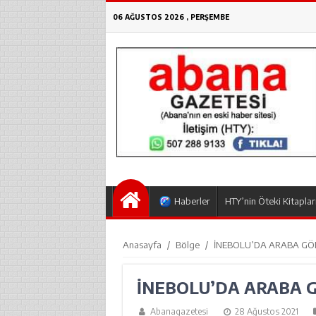
06 AĞUSTOS 2026 , PERŞEMBE
Haberler
HTY’nin Öteki Kitaplar
Anasayfa
/
Bölge
/
İNEBOLU’DA ARABA G
İNEBOLU’DA ARABA
Abanagazetesi
28 Ağustos 2021