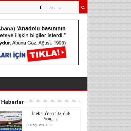
.
 Haberler
İnebolu’nun 102 Yıllık
Simgesi:
PİYADE DENK KAYIĞI
6 Ağustos 2026