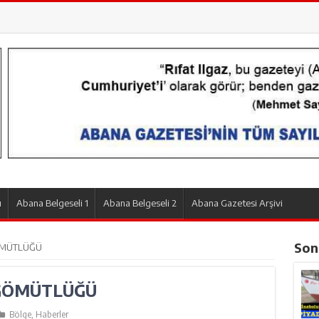
ı
Abana Belgeseli 1
Abana Belgeseli 2
Abana Gazetesi Arşivi
Son
ÖMÜTLÜĞÜ
 GÖMÜTLÜĞÜ
Bölge
,
Haberler