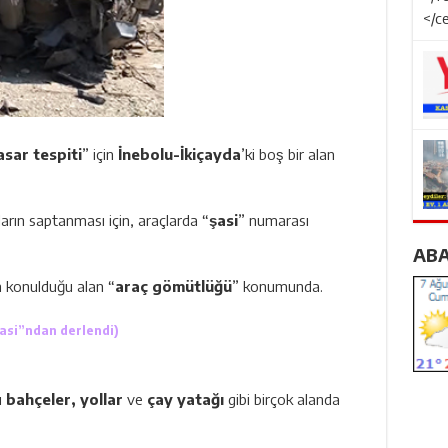
asar tespiti
” için
İnebolu-İkiçayda
’ki boş bir alan
̧ların saptanması için, araçlarda “
şasi
” numarası
AB
rın konulduğu alan “
araç gömütlüğü
” konumunda.
asi
”ndan derlendi)
ı
bahçeler, yollar
ve
çay yatağı
gibi birçok alanda