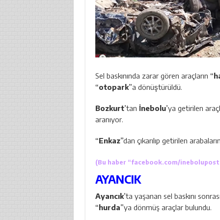
Sel baskınında zarar gören araçların “
h
“
otopark
”a dönüştürüldü.
Bozkurt
’tan
İnebolu
’ya getirilen arac
aranıyor.
“
Enkaz
”dan çıkarılıp getirilen arabala
(Bu haber “
facebook.com/inebolupost
AYANCIK
Ayancık
’ta yaşanan sel baskını sonras
“
hurda
”ya dönmüş araçlar bulundu.